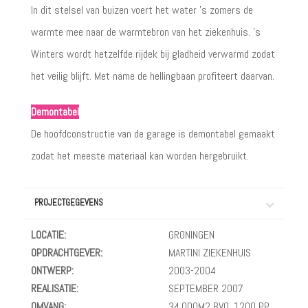
In dit stelsel van buizen voert het water ’s zomers de
warmte mee naar de warmtebron van het ziekenhuis. ’s
Winters wordt hetzelfde rijdek bij gladheid verwarmd zodat
het veilig blijft. Met name de hellingbaan profiteert daarvan.
Demontabel
De hoofdconstructie van de garage is demontabel gemaakt
zodat het meeste materiaal kan worden hergebruikt.
PROJECTGEGEVENS
LOCATIE:
GRONINGEN
OPDRACHTGEVER:
MARTINI ZIEKENHUIS
ONTWERP:
2003-2004
REALISATIE:
SEPTEMBER 2007
OMVANG:
34.000M2 BVO, 1200 PP